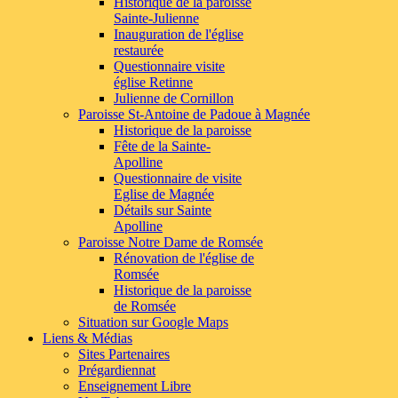
Historique de la paroisse
Sainte-Julienne
Inauguration de l'église
restaurée
Questionnaire visite
église Retinne
Julienne de Cornillon
Paroisse St-Antoine de Padoue à Magnée
Historique de la paroisse
Fête de la Sainte-
Apolline
Questionnaire de visite
Eglise de Magnée
Détails sur Sainte
Apolline
Paroisse Notre Dame de Romsée
Rénovation de l'église de
Romsée
Historique de la paroisse
de Romsée
Situation sur Google Maps
Liens
& Médias
Sites Partenaires
Prégardiennat
Enseignement Libre