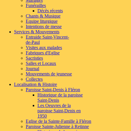
Mariages
Funérailles
Décès récents
Chants & Musique
Equipe liturgique
Intentions de messe
Services
& Mouvements
Entraide Saint-Vincent-
de-Paul
Visites aux malades
Fabriques d'Eglise
Sacristies
Salles et Locaux
Journal
Mouvements de jeunesse
Collectes
Localisation
& Histoire
Paroisse Saint-Denis à Fléron
Historique de la paroisse
Saint-Denis
Les Oeuvres de la
paroisse Saint-Denis en
1950
Eglise de la Sainte-Famille à Fléron
Paroisse Sainte-Julienne à Retinne